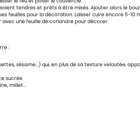
sser le feu et poser le couvercle.
s soient tendres et prêts à être mixés. Ajouter alors le b
 feuilles pour la décoration. Laisser cuire encore 5-10 m
r avec une feuille de coriandre pour décorer.
re :
ettes, sésame…) qui, en plus de sa texture veloutée, app
te sucrée
ine, millet…