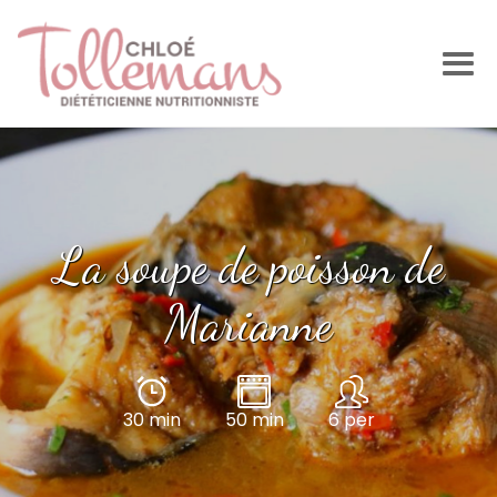
La soupe de poisson de
Marianne
30 min
50 min
6 per