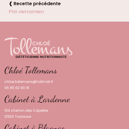
❰ Recette précédente
Phô vietnamien
Chloé Tollemans
chloe.tollemans@hotmail.fr
06 85 63 90 16
Cabinet à Lardenne
104 chemin des Capelles
31300 Toulouse
Cabinet à Blagnac